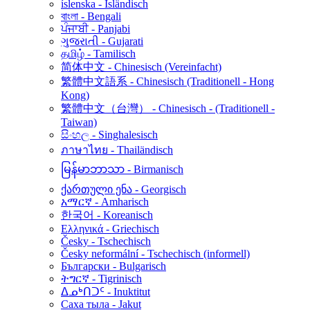
íslenska - Isländisch
বাংলা - Bengali
ਪੰਜਾਬੀ - Panjabi
ગુજરાતી - Gujarati
தமிழ் - Tamilisch
简体中文 - Chinesisch (Vereinfacht)
繁體中文語系 - Chinesisch (Traditionell - Hong
Kong)
繁體中文（台灣） - Chinesisch - (Traditionell -
Taiwan)
සිංහල - Singhalesisch
ภาษาไทย - Thailändisch
မြန်မာဘာသာ - Birmanisch
ქართული ენა - Georgisch
አማርኛ - Amharisch
한국어 - Koreanisch
Ελληνικά - Griechisch
Česky - Tschechisch
Česky neformální - Tschechisch (informell)
Български - Bulgarisch
ትግርኛ - Tigrinisch
ᐃᓄᒃᑎᑐᑦ - Inuktitut
Саха тыла - Jakut