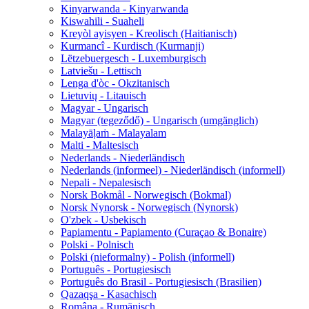
Kinyarwanda - Kinyarwanda
Kiswahili - Suaheli
Kreyòl ayisyen - Kreolisch (Haitianisch)
Kurmancî - Kurdisch (Kurmanji)
Lëtzebuergesch - Luxemburgisch
Latviešu - Lettisch
Lenga d'òc - Okzitanisch
Lietuvių - Litauisch
Magyar - Ungarisch
Magyar (tegeződő) - Ungarisch (umgänglich)
Malayāḷaṁ - Malayalam
Malti - Maltesisch
Nederlands - Niederländisch
Nederlands (informeel) - Niederländisch (informell)
Nepali - Nepalesisch
Norsk Bokmål - Norwegisch (Bokmal)
Norsk Nynorsk - Norwegisch (Nynorsk)
O'zbek - Usbekisch
Papiamentu - Papiamento (Curaçao & Bonaire)
Polski - Polnisch
Polski (nieformalny) - Polish (informell)
Português - Portugiesisch
Português do Brasil - Portugiesisch (Brasilien)
Qazaqşa - Kasachisch
Româna - Rumänisch