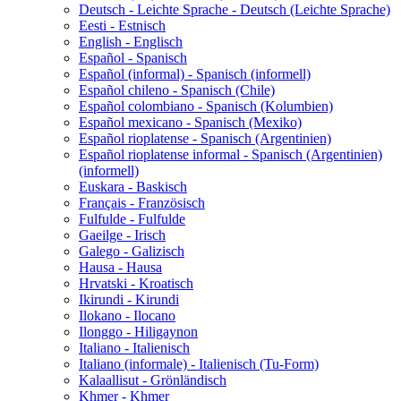
Deutsch - Leichte Sprache - Deutsch (Leichte Sprache)
Eesti - Estnisch
English - Englisch
Español - Spanisch
Español (informal) - Spanisch (informell)
Español chileno - Spanisch (Chile)
Español colombiano - Spanisch (Kolumbien)
Español mexicano - Spanisch (Mexiko)
Español rioplatense - Spanisch (Argentinien)
Español rioplatense informal - Spanisch (Argentinien)
(informell)
Euskara - Baskisch
Français - Französisch
Fulfulde - Fulfulde
Gaeilge - Irisch
Galego - Galizisch
Hausa - Hausa
Hrvatski - Kroatisch
Ikirundi - Kirundi
Ilokano - Ilocano
Ilonggo - Hiligaynon
Italiano - Italienisch
Italiano (informale) - Italienisch (Tu-Form)
Kalaallisut - Grönländisch
Khmer - Khmer