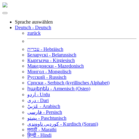
Sprache auswählen
Deutsch - Deutsch
zurück
עברית - Hebräisch
Беларускі - Belarussisch
Кыргызча - Kirgiesisch
Македонски - Mazedonisch
Монгол - Mongolisch
Русский - Russisch
Српски - Serbisch (kyrillisches Alphabet)
հայերեն - Armenisch (Osten)
اردو - Urdu
دری - Dari
عَرَبيْ - Arabisch
فارسی - Persisch
پښتو - Paschtunisch
کوردیی ناوەندی - Kurdisch (Sorani)
मराठी - Marathi
हिन्दी - Hindi