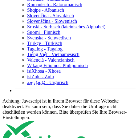
Rumantsch - Rätoromanisch
Shqipe - Albanisch
Slovenčina - Slovakisch
Slovenščina - Slowenisch
Srpski - Serbisch (lateinisches Alphabet)
Suomi - Finnisch
Svenska - Schwedisch
Türkçe - Türkisch
Tagalog - Tagalog
Tiếng Việt - Vietnamesisch
Valencià - Valencianisch
Wikang Filipino - Philippinisch
isiXhosa - Xhosa
isiZulu - Zulu
ئۇيغۇرچە - Uigurisch
Achtung: Javascript ist in Ihrem Browser für diese Webseite
deaktiviert. Es kann sein, dass Sie daher die Umfrage nicht
abschließen werden können. Bitte überprüfen Sie Ihre Browser-
Einstellungen.