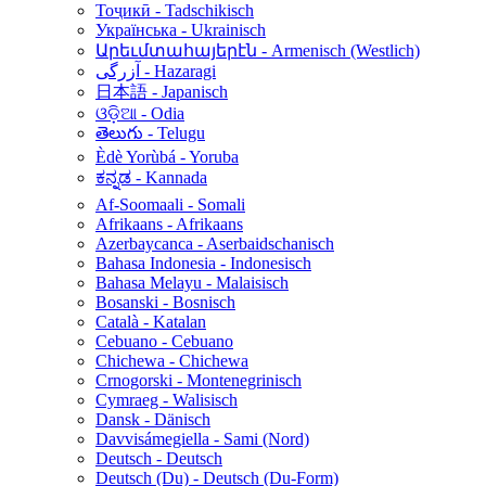
Тоҷикӣ - Tadschikisch
Українська - Ukrainisch
Արեւմտահայերէն - Armenisch (Westlich)
آزرگی - Hazaragi
日本語 - Japanisch
ଓଡ଼ିଆ - Odia
తెలుగు - Telugu
Èdè Yorùbá - Yoruba
ಕನ್ನಡ - Kannada
Af-Soomaali - Somali
Afrikaans - Afrikaans
Azerbaycanca - Aserbaidschanisch
Bahasa Indonesia - Indonesisch
Bahasa Melayu - Malaisisch
Bosanski - Bosnisch
Català - Katalan
Cebuano - Cebuano
Chichewa - Chichewa
Crnogorski - Montenegrinisch
Cymraeg - Walisisch
Dansk - Dänisch
Davvisámegiella - Sami (Nord)
Deutsch - Deutsch
Deutsch (Du) - Deutsch (Du-Form)